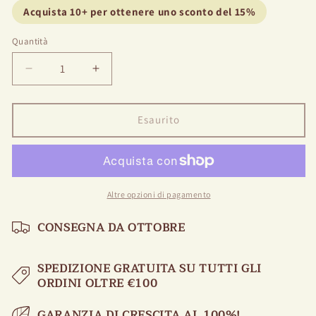
Acquista 10+ per ottenere uno sconto del 15%
Quantità
Diminuire
Aumentare
la
la
quantità
quantità
per
per
Esaurito
Peony
Peony
Omeo
Omeo
Snow
Snow
Altre opzioni di pagamento
CONSEGNA DA OTTOBRE
SPEDIZIONE GRATUITA SU TUTTI GLI
ORDINI OLTRE €100
GARANZIA DI CRESCITA AL 100%!