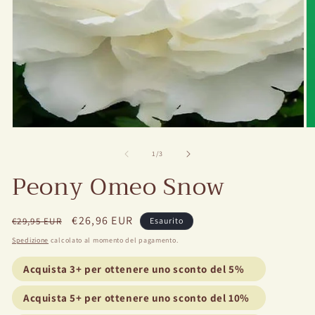
Media
M
aperti
ap
1
2
Di
1
/
3
in
in
Peony Omeo Snow
modale
m
Prezzo
Prezzo
€26,96 EUR
€29,95 EUR
Esaurito
regolare
di
Spedizione
calcolato al momento del pagamento.
vendita
Acquista 3+ per ottenere uno sconto del 5%
Acquista 5+ per ottenere uno sconto del 10%