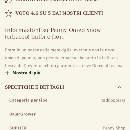
VOTO 4,6 SU 5 DAI NOSTRI CLIENTI
Informazioni su Peony Omeo Snow
(erbaceo) bulbi e fiori
Entra in un paese delle meraviglie invernale con la neve
omeo di peonia, una peonia erbacea che porta la bellezza
fresca dell'inverno nel tuo giardino. La neve Omeo affascina
Mostra di più
con le sue fioriture bianche di neve, creando un'atmosfera
incantevole che ricorda un paesaggio innevato.
SPECIFICHE E DETTAGLI
Aspetto e aroma
Categoria per tipo
Raddoppiare
Omeo Snow si svolge i suoi petali incontaminati e puri in un
BalerGrower
appassionato esposizione che rispecchia la serenità di una
giornata nevosa. Le fioriture trasudano una fragranza
SUPLIER
Peony Shop
delicata e dolce, aggiungendo un tocco etereo al tuo