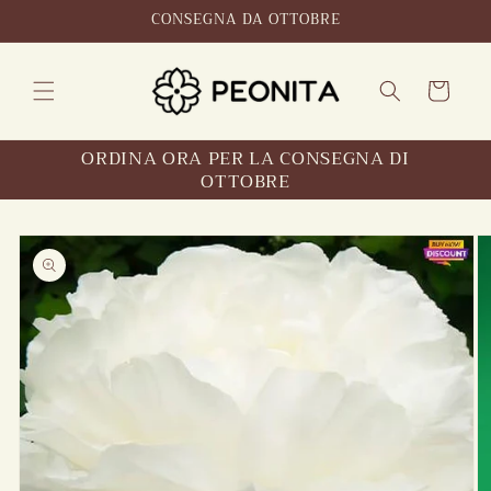
Salta al
CONSEGNA DA OTTOBRE
contenuto
Carrello
ORDINA ORA PER LA CONSEGNA DI
OTTOBRE
Salta le
informazioni
sul prodotto