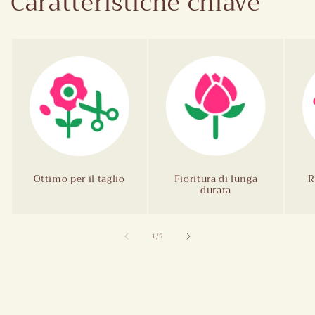
Caratteristiche chiave
Ottimo per il taglio
Fioritura di lunga
R
durata
Di
1
/
5