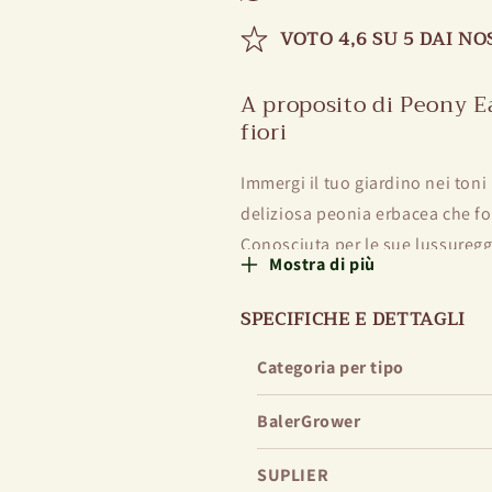
VOTO 4,6 SU 5 DAI NO
A proposito di Peony E
fiori
Immergi il tuo giardino nei toni
deliziosa peonia erbacea che fo
Conosciuta per le sue lussureggia
Mostra di più
lavanda, la facile lavanda aggiu
paesaggio.
SPECIFICHE E DETTAGLI
Aspetto e aroma
Categoria per tipo
I fiori di Peony Easy Lavender si
BalerGrower
un'affascinante tonalità di lav
giardino. Sebbene non fortemen
SUPLIER