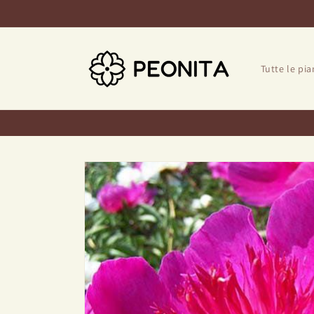
Salta al
contenuto
Tutte le pia
Salta le
informazioni
sul prodotto