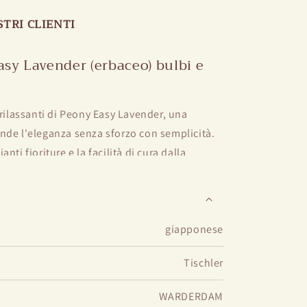
STRI CLIENTI
asy Lavender (erbaceo) bulbi e
 rilassanti di Peony Easy Lavender, una
nde l'eleganza senza sforzo con semplicità.
nti fioriture e la facilità di cura dalla
nge un tocco di bellezza serena a qualsiasi
giapponese
 sono distorti in grandi fiori doppi con
Tischler
anda, creando una scena pittoresca nel tuo
te profumato, il profumo sottile aggiunge
WARDERDAM