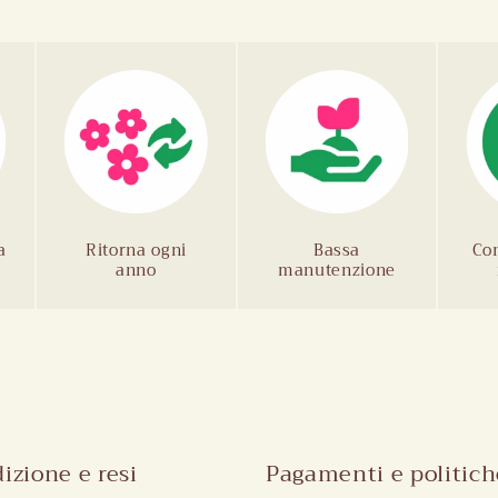
a
Ritorna ogni
Bassa
Co
anno
manutenzione
izione e resi
Pagamenti e politich