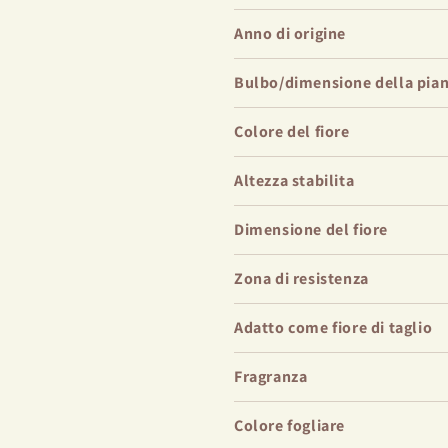
un pizzico di dolcezza all'aria c
Anno di origine
colore accattivante, Easy Lavend
ammiratore.
Bulbo/dimensione della pia
Caratteristiche princip
Colore del fiore
Blooms lussureggianti e c
Altezza stabilita
Peonia erbacea a bassa 
Eleganza senza sforzo per
Dimensione del fiore
Fedele al suo nome, Easy Laven
Zona di resistenza
manutenzione, che la rende una s
armi che per i giardinieri espert
Adatto come fiore di taglio
abbondanti fioriture, garantend
primavera. Pianta in terreno be
Fragranza
prestazioni ottimali.
Colore fogliare