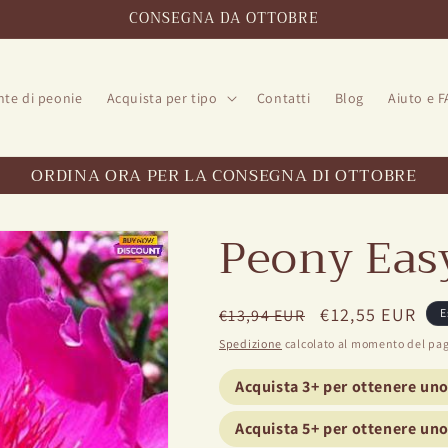
CONSEGNA DA OTTOBRE
nte di peonie
Acquista per tipo
Contatti
Blog
Aiuto e 
ORDINA ORA PER LA CONSEGNA DI OTTOBRE
Peony Eas
Prezzo
Prezzo
€12,55 EUR
€13,94 EUR
E
regolare
di
Spedizione
calcolato al momento del pa
vendita
Acquista 3+ per ottenere un
Acquista 5+ per ottenere un