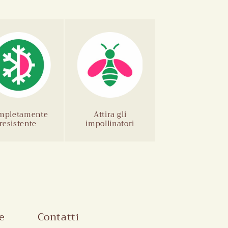
mpletamente
Attira gli
resistente
impollinatori
e
Contatti