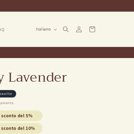
Lingua
Login
Carrello
Italiano
FAQ
y Lavender
saurito
gamento.
o sconto del 5%
o sconto del 10%