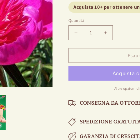
Acquista 10+ per ottenere u
Quantità
Diminuire
Aumentare
la
la
quantità
quantità
per
per
Esaur
Peony
Peony
Easy
Easy
Lavender
Lavender
Altre opzioni 
CONSEGNA DA OTTOB
SPEDIZIONE GRATUITA
GARANZIA DI CRESCIT