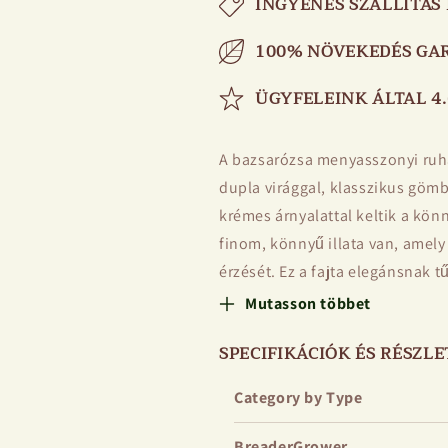
INGYENES SZÁLLÍTÁS 
100% NÖVEKEDÉS GA
ÜGYFELEINK ÁLTAL 4.
A bazsarózsa menyasszonyi ruha
dupla virággal, klasszikus gömb
krémes árnyalattal keltik a kön
finom, könnyű illata van, amely
érzését. Ez a fajta elegánsnak 
különösen az esküvői rendezv
Mutasson többet
A bokornak erős szára van, jól t
SPECIFIKÁCIÓK ÉS RÉSZL
igényelne. A növényt a magas fa
Category by Type
tartósság jellemzi - több mint 
elvesztené annak dekoratív hat
BreaderGrower