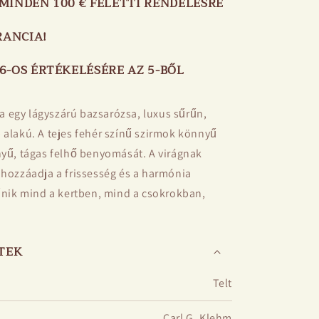
MINDEN 100 € FELETTI RENDELÉSRE
RANCIA!
6-OS ÉRTÉKELÉSÉRE AZ 5-BŐL
 egy lágyszárú bazsarózsa, luxus sűrűn,
 alakú. A tejes fehér színű szirmok könnyű
nyű, tágas felhő benyomását. A virágnak
 hozzáadja a frissesség és a harmónia
tűnik mind a kertben, mind a csokrokban,
ényekben.
artja a nagy virágokat, anélkül, hogy kötést
ETEK
gyállóság, a betegségrezisztencia és a
Telt
10 évig egy helyen növekedhet anélkül, hogy
ását.
Carl G. Klehm