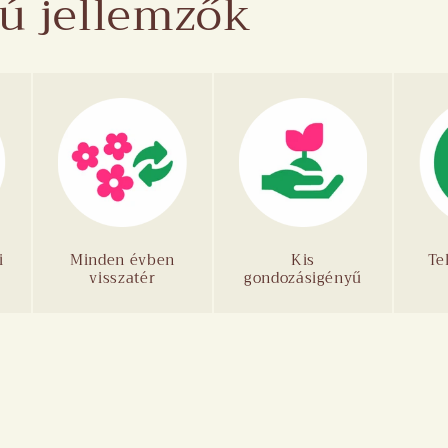
ú jellemzők
i
Minden évben
Kis
Te
visszatér
gondozásigényű