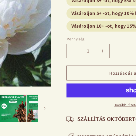
Vásároljon 3+ -ot, hogy 5%
Vásároljon 5+ -ot, hogy 10
Vásároljon 10+ -ot, hogy 1
Mennyiség
Bazsarózsa
Bazsarózsa
menyasszonyi
menyasszony
ruha
ruha
mennyiségének
mennyiségén
Hozzáadás a
csökkentése
növelése
További fize
SZÁLLÍTÁS OKTÓBERT