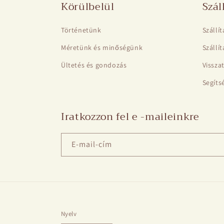
Körülbelül
Szál
Történetünk
Szállí
Méretünk és minőségünk
Szállí
Ültetés és gondozás
Visszat
Segíts
Iratkozzon fel e -maileinkre
E-mail-cím
Nyelv