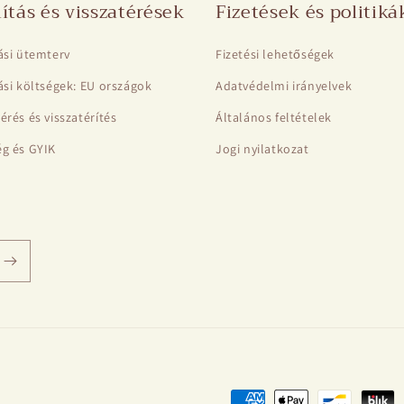
lítás és visszatérések
Fizetések és politiká
tási ütemterv
Fizetési lehetőségek
tási költségek: EU országok
Adatvédelmi irányelvek
érés és visszatérítés
Általános feltételek
ég és GYIK
Jogi nyilatkozat
Fizetési