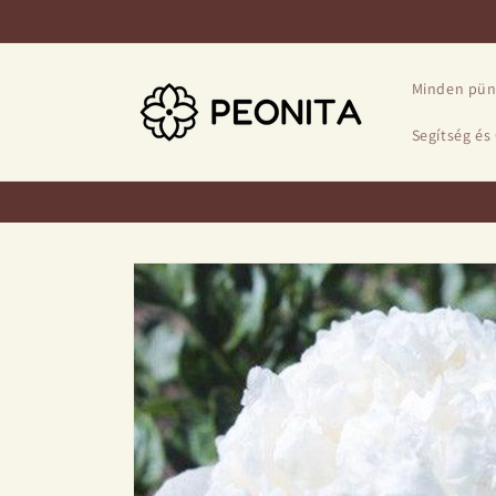
Ugrás a
tartalomhoz
Minden pün
Segítség és
Kihagyás, és
ugrás a
termékadatokra