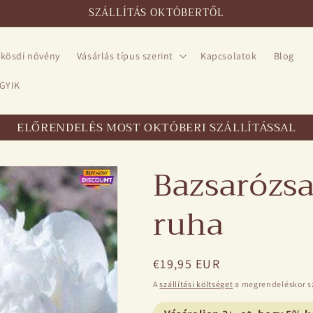
SZÁLLÍTÁS OKTÓBERTŐL
kösdi növény
Vásárlás típus szerint
Kapcsolatok
Blog
 GYIK
ELŐRENDELÉS MOST OKTÓBERI SZÁLLÍTÁSSAL
Bazsarózs
ruha
Normál
€19,95 EUR
ár
A
szállítási költséget
a megrendeléskor sz