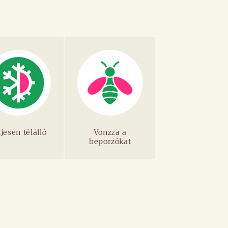
ljesen télálló
Vonzza a
beporzókat