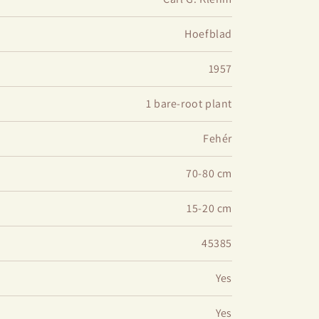
Hoefblad
1957
1 bare-root plant
Fehér
70-80 cm
15-20 cm
45385
Yes
Yes