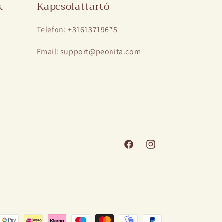
k
Kapcsolattartó
Telefon:
+31613719675
Email:
support@peonita.com
Facebook
Instagram