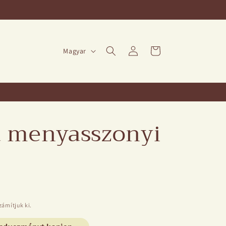
Nyelv
Bejelentkezés
Kosár
Magyar
a menyasszonyi
ámítjuk ki.