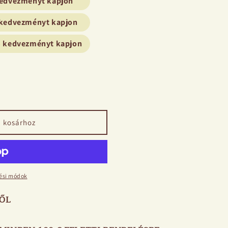
 kedvezményt kapjon
% kedvezményt kapjon
5% kedvezményt kapjon
i
ek
 kosárhoz
tési módok
ŐL