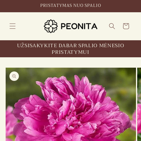
Pereikite
PRISTATYMAS NUO SPALIO
prie
turinio
Krepšelis
UŽSISAKYKITE DABAR SPALIO MĖNESIO
PRISTATYMUI
Pereikite
prie
informacijos
apie
produktą