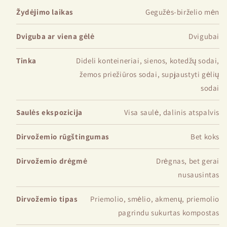
Žydėjimo laikas
Gegužės-birželio mėn
Dviguba ar viena gėlė
Dvigubai
Tinka
Dideli konteineriai, sienos, kotedžų sodai,
žemos priežiūros sodai, supjaustyti gėlių
sodai
Saulės ekspozicija
Visa saulė, dalinis atspalvis
Dirvožemio rūgštingumas
Bet koks
Dirvožemio drėgmė
Drėgnas, bet gerai
nusausintas
Dirvožemio tipas
Priemolio, smėlio, akmenų, priemolio
pagrindu sukurtas kompostas