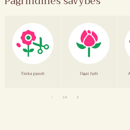
Pagrindinės savybės
Tinka pjauti
Ilgai žydi
iš
1
/
5