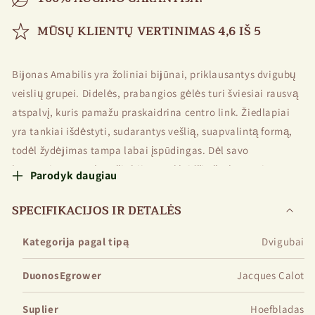
MŪSŲ KLIENTŲ VERTINIMAS 4,6 IŠ 5
Bijonas Amabilis yra žoliniai bijūnai, priklausantys dvigubų
veislių grupei. Didelės, prabangios gėlės turi šviesiai rausvą
atspalvį, kuris pamažu praskaidrina centro link. Žiedlapiai
yra tankiai išdėstyti, sudarantys vešlią, suapvalintą formą,
todėl žydėjimas tampa labai įspūdingas. Dėl savo
harmoningos spalvos šis bijūnas skleidžia švelnumą ir
Parodyk daugiau
romantiką. Augalo aukštis siekia 90–100 cm, o stiprūs stiebai
gerai sulaiko dideles gėles, nesulenkdamas jų svorio.
SPECIFIKACIJOS IR DETALĖS
Bijonas amabilis puikiai tinka kurti gėlių lovas, mikserus ir
Kategorija pagal tipą
Dvigubai
sodo aranžuotes. Tai gerai su kitais daugiamečiais augalais,
ypač su baltomis ir bordo bijūnais, rožėmis, rainelėmis ir
DuonosEgrower
Jacques Calot
levandomis. Dėl ilgo žydėjimo ir patrauklios išvaizdos šis
Suplier
Hoefbladas
bijūnas bus puikus bet kurio sodo priedas.