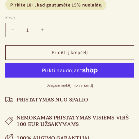
Pirkite 10+, kad gautumėte 15% nuolaidą
Kiekis
Sumažinkite
Padidinkite
kiekį
kiekį
Bijonas
Bijonas
Amabilis
Amabilis
Pridėti į krepšelį
Daugiau mokėjimo variantų
PRISTATYMAS NUO SPALIO
NEMOKAMAS PRISTATYMAS VISIEMS VIRŠ
100 EUR UŽSAKYMAMS
100% AUGIMO GARANTIJA!