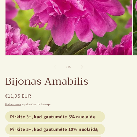
Atvira
At
žiniasklaida
ži
1
2
iš
1
/
5
modale
m
Bijonas Amabilis
Įprasta
€11,95 EUR
kaina
Gabenimas
apskaičiuota kasoje.
Pirkite 3+, kad gautumėte 5% nuolaidą
Pirkite 5+, kad gautumėte 10% nuolaidą