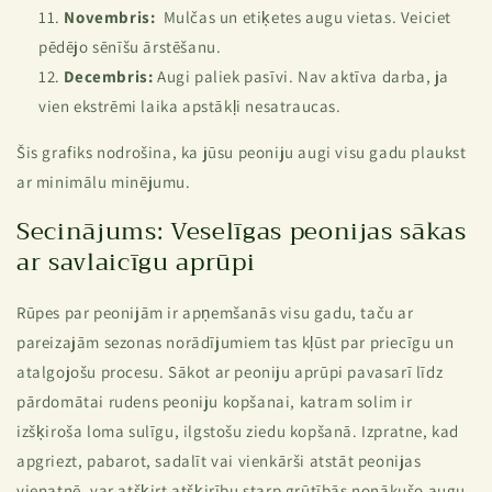
Novembris:
Mulčas un etiķetes augu vietas. Veiciet
pēdējo sēnīšu ārstēšanu.
Decembris:
Augi paliek pasīvi. Nav aktīva darba, ja
vien ekstrēmi laika apstākļi nesatraucas.
Šis grafiks nodrošina, ka jūsu peoniju augi visu gadu plaukst
ar minimālu minējumu.
Secinājums: Veselīgas peonijas sākas
ar savlaicīgu aprūpi
Rūpes par peonijām ir apņemšanās visu gadu, taču ar
pareizajām sezonas norādījumiem tas kļūst par priecīgu un
atalgojošu procesu. Sākot ar peoniju aprūpi pavasarī līdz
pārdomātai rudens peoniju kopšanai, katram solim ir
izšķiroša loma sulīgu, ilgstošu ziedu kopšanā. Izpratne, kad
apgriezt, pabarot, sadalīt vai vienkārši atstāt peonijas
vienatnē, var atšķirt atšķirību starp grūtībās nonākušo augu