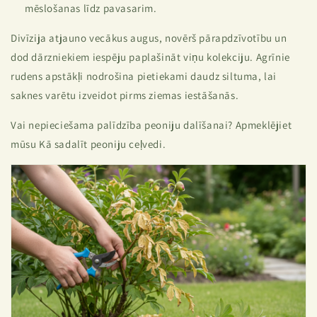
mēslošanas līdz pavasarim.
Divīzija atjauno vecākus augus, novērš pārapdzīvotību un
dod dārzniekiem iespēju paplašināt viņu kolekciju. Agrīnie
rudens apstākļi nodrošina pietiekami daudz siltuma, lai
saknes varētu izveidot pirms ziemas iestāšanās.
Vai nepieciešama palīdzība peoniju dalīšanai? Apmeklējiet
mūsu
Kā sadalīt peoniju ceļvedi.