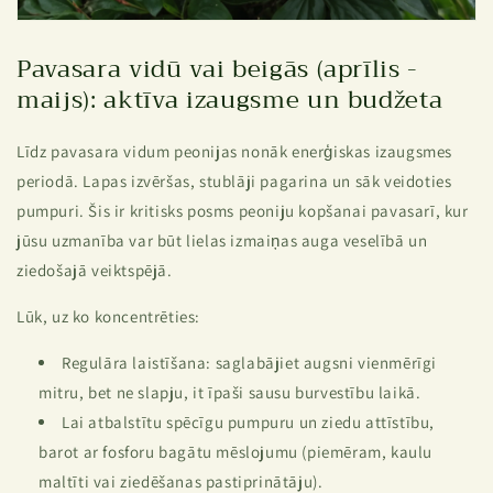
Pavasara vidū vai beigās (aprīlis -
maijs): aktīva izaugsme un budžeta
Līdz pavasara vidum peonijas nonāk enerģiskas izaugsmes
periodā. Lapas izvēršas, stublāji pagarina un sāk veidoties
pumpuri. Šis ir kritisks posms peoniju kopšanai pavasarī, kur
jūsu uzmanība var būt lielas izmaiņas auga veselībā un
ziedošajā veiktspējā.
Lūk, uz ko koncentrēties:
Regulāra laistīšana: saglabājiet augsni vienmērīgi
mitru, bet ne slapju, it īpaši sausu burvestību laikā.
Lai atbalstītu spēcīgu pumpuru un ziedu attīstību,
barot ar fosforu bagātu mēslojumu (piemēram, kaulu
maltīti vai ziedēšanas pastiprinātāju).