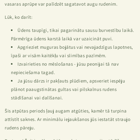
vasaras aprūpe var palīdzēt sagatavot augu rudenim.
Lūk, ko darīt:
Ūdens taupīgi, tikai pagarinātu sausu burvestību laikā.
Pārmērīga ūdens karstā laikā var uzaicināt puvi.
Apgrieziet muguras bojātus vai nevajadzīgus lapotnes,
īpaši ar visām kaitēkļu vai slimības pazīmēm.
Izvairieties no mēslošanas - jūsu peonijai tā nav
nepieciešama tagad.
Ja jūsu dārzs ir pakļauts plūdiem, apsveriet iespēju
plānot paaugstinātas gultas vai pilskalnus rudens
stādīšanai vai dalīšanai.
Šis atpūtas periods ļauj augam atgūties, kamēr tā turpina
attīstīt saknes. Ar minimālu iejaukšanos jūs iestatāt straujo
rudens pāreju.