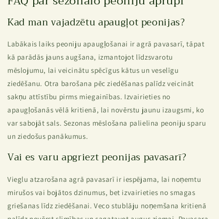
FAQ par sezonālo peoniju aprūpi
Kad man vajadzētu apaugļot peonijas?
Labākais laiks peoniju apaugļošanai ir agrā pavasarī, tāpat
kā parādās jauns augšana, izmantojot līdzsvarotu
mēslojumu, lai veicinātu spēcīgus kātus un veselīgu
ziedēšanu. Otra barošana pēc ziedēšanas palīdz veicināt
sakņu attīstību pirms miegainības. Izvairieties no
apaugļošanās vēlā kritienā, lai novērstu jaunu izaugsmi, ko
var sabojāt sals. Sezonas mēslošana palielina peoniju sparu
un ziedošus panākumus.
Vai es varu apgriezt peonijas pavasarī?
Vieglu atzarošana agrā pavasarī ir iespējama, lai noņemtu
mirušos vai bojātos dzinumus, bet izvairieties no smagas
griešanas līdz ziedēšanai. Veco stublāju noņemšana kritienā
palīdz novērst slimības un sagatavot augus ziemai. Pavasara