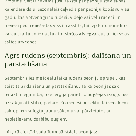
Protams! Šeit ir nākamā jūsu raksta par peoniju stādīšanas
kalendāra daļu: sezonālais ceļvedis par peoniju kopšanu visu
gadu, kas aptver agrīnu rudeni, vidējo vai vēlu rudeni un
mēnesi pēc mēneša-tas viss ir rakstīts, lai izpildītu norādīto
vārdu skaitu un iekļautu atbilstošos atslēgvārdus un iekšējās
saites uzvednes.
Agrs rudens (septembris): dalīšana un
pārstādīšana
Septembris iezīmē ideālu laiku rudens peoniju aprūpei, kas
saistīta ar dalīšanu un pārstādīšanu. Tā kā peonijas sāk
ienākt miegainībā, to enerģija pāriet no augšējās izaugsmes
uz sakņu attīstību, padarot šo mēnesi perfektu, lai vecākiem
sakropļiem sniegtu jaunu sākumu vai pārvietotos ar
nepietiekamu darbību augiem.
Lūk, kā efektīvi sadalīt un pārstādīt peonijas: