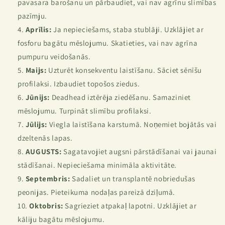
pavasara barošanu un pārbaudiet, vai nav agrīnu slimības
pazīmju.
Aprīlis:
Ja nepieciešams, staba stublāji. Uzklājiet ar
fosforu bagātu mēslojumu. Skatieties, vai nav agrīna
pumpuru veidošanās.
Maijs:
Uzturēt konsekventu laistīšanu. Sāciet sēnīšu
profilaksi. Izbaudiet topošos ziedus.
Jūnijs:
Deadhead iztērēja ziedēšanu. Samaziniet
mēslojumu. Turpināt slimību profilaksi.
Jūlijs:
Viegla laistīšana karstumā. Noņemiet bojātās vai
dzeltenās lapas.
AUGUSTS:
Sagatavojiet augsni pārstādīšanai vai jaunai
stādīšanai. Nepieciešama minimāla aktivitāte.
Septembris:
Sadaliet un transplantē nobriedušas
peonijas. Pieteikuma nodaļas pareizā dziļumā.
Oktobris:
Sagrieziet atpakaļ lapotni. Uzklājiet ar
kāliju bagātu mēslojumu.