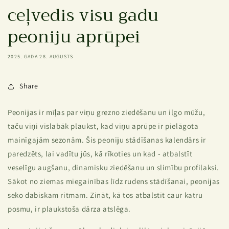
ceļvedis visu gadu
peoniju aprūpei
2025. GADA 28. AUGUSTS
Share
Peonijas ir mīļas par viņu grezno ziedēšanu un ilgo mūžu,
taču viņi vislabāk plaukst, kad viņu aprūpe ir pielāgota
mainīgajām sezonām. Šis peoniju stādīšanas kalendārs ir
paredzēts, lai vadītu jūs, kā rīkoties un kad - atbalstīt
veselīgu augšanu, dinamisku ziedēšanu un slimību profilaksi.
Sākot no ziemas miegainības līdz rudens stādīšanai, peonijas
seko dabiskam ritmam. Zināt, kā tos atbalstīt caur katru
posmu, ir plaukstoša dārza atslēga.