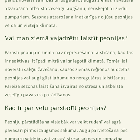
atzarošana atbalsta veselīgu augšanu, neriskējot ar ziedu
pumpuriem. Sezonas atzarošana ir atkarīga no jūsu peonijas
veida un vietējā klimata.
Vai man ziemā vajadzētu laistīt peonijas?
Parasti peonijām ziemā nav nepieciešama laistīšana, kad tās
ir neaktīvas, it īpaši mitrā vai sniegotā klimatā. Tomēr, lai
novērstu sakņu žāvēšanu, sausos ziemas reģionos audzētās
peonijas vai augi gūst labumu no neregulāras laistīšanas.
Pareiza sezonas laistīšana izvairās no stresa un atbalsta
veselīgu pavasara parādīšanos.
Kad ir par vēlu pārstādīt peonijas?
Peoniju pārstādīšana vislabāk var veikt rudenī vai agrā
pavasarī pirms izaugsmes sākuma. Augu pārvietošana pēc
pumpuru veidojas vai vasarā stresa saknes un samazina