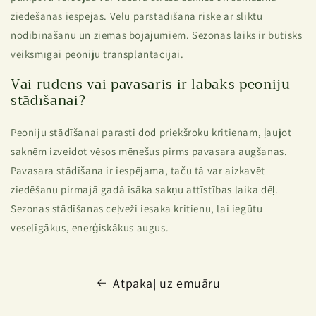
ziedēšanas iespējas. Vēlu pārstādīšana riskē ar sliktu
nodibināšanu un ziemas bojājumiem. Sezonas laiks ir būtisks
veiksmīgai peoniju transplantācijai.
Vai rudens vai pavasaris ir labāks peoniju
stādīšanai?
Peoniju stādīšanai parasti dod priekšroku kritienam, ļaujot
saknēm izveidot vēsos mēnešus pirms pavasara augšanas.
Pavasara stādīšana ir iespējama, taču tā var aizkavēt
ziedēšanu pirmajā gadā īsāka sakņu attīstības laika dēļ.
Sezonas stādīšanas ceļveži iesaka kritienu, lai iegūtu
veselīgākus, enerģiskākus augus.
Atpakaļ uz emuāru