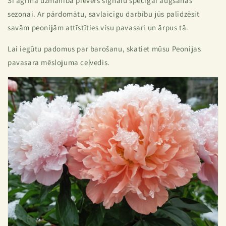
Šī agrīnā uzmanība pievērš signālu spēcīgai augšanas
sezonai. Ar pārdomātu, savlaicīgu darbību jūs palīdzēsit
savām peonijām attīstīties visu pavasari un ārpus tā.
Lai iegūtu padomus par barošanu, skatiet mūsu
Peonijas
pavasara mēslojuma ceļvedis
.