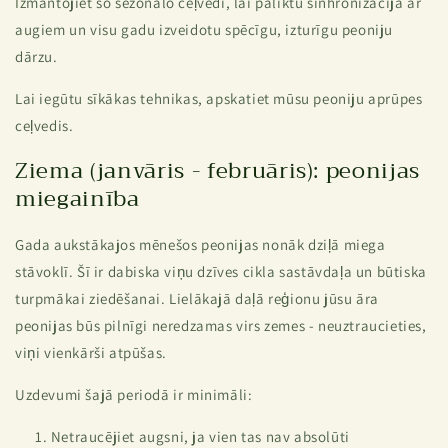
Izmantojiet šo sezonālo ceļvedi, lai paliktu sinhronizācijā ar
augiem un visu gadu izveidotu spēcīgu, izturīgu peoniju
dārzu.
Lai iegūtu sīkākas tehnikas, apskatiet mūsu
peoniju aprūpes
ceļvedis
.
Ziema (janvāris - februāris): peonijas
miegainība
Gada aukstākajos mēnešos peonijas nonāk dziļā miega
stāvoklī. Šī ir dabiska viņu dzīves cikla sastāvdaļa un būtiska
turpmākai ziedēšanai. Lielākajā daļā reģionu jūsu āra
peonijas būs pilnīgi neredzamas virs zemes - neuztraucieties,
viņi vienkārši atpūšas.
Uzdevumi šajā periodā ir minimāli:
Netraucējiet augsni, ja vien tas nav absolūti