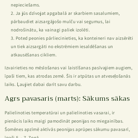
nepieciešams.
Ja jūs dzīvojat apgabalā ar skarbiem sasalumiem,
pārbaudiet aizsargājošo mulču vai segumus, lai
nodrošinātu, ka vainagi paliek izolēti.
Poted peonies pārliecinieties, ka konteineri nav aizsērēti
un tiek aizsargāti no ekstrēmiem iesaldēšanas un
atkausēšanas cikliem.
Izvairieties no mēslošanas vai laistīšanas pasīvajiem augiem,
īpaši tiem, kas atrodas zemē. Šis ir atpūtas un atveseļošanās
laiks. Ļaujiet dabai darīt savu darbu.
Agrs pavasaris (marts): Sākums sākas
Palielinoties temperatūrai un palielinoties vasarai, ir
pienācis laiks maigi pamodināt peonijas no miegainības.
Šomēnes apzīmē aktīvās peonijas aprūpes sākumu pavasarī,
īpaši 5. - 7. Zonā.