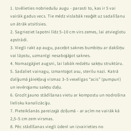
Izvēlieties nobriedušu augu - parasti to, kas ir 5 vai
vairāk gadus vecs. Tie mēdz vislabāk reaģēt uz sadalīšanu
un ātrāk atsitīsies.
Sagrieziet lapotni līdz 5–10 cm virs zemes, lai atvieglotu
apstrādi.
Viegli rakt ap augu, paceļot saknes bumbiņu ar dakšiņu
vai lāpstu, uzmanīgi nesabojājot saknes.
Nomazgājiet augsni, lai labāk redzētu sakņu struktūru.
Sadaliet vainagu, izmantojot asu, sterilu nazi. Katrā
dalījumā jāiekļauj vismaz 3–5 veselīgas “acis” (pumpuri)
un ievērojamu sakņu daļu.
Grozīt jauno stādīšanas vietu ar kompostu un nodrošina
lielisku kanalizāciju.
Pieteikšanās pareizajā dziļumā - ar acīm ne vairāk kā
2,5–5 cm zem virsmas.
Pēc stādīšanas viegli ūdenī un izvairieties no