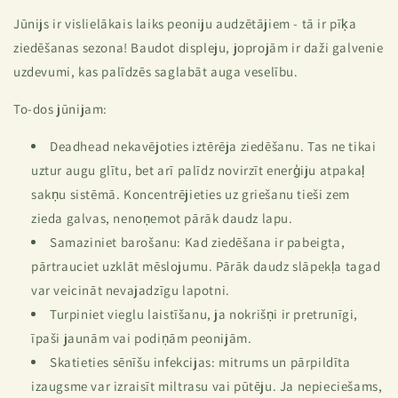
Jūnijs ir vislielākais laiks peoniju audzētājiem - tā ir pīķa
ziedēšanas sezona! Baudot displeju, joprojām ir daži galvenie
uzdevumi, kas palīdzēs saglabāt auga veselību.
To-dos jūnijam:
Deadhead nekavējoties iztērēja ziedēšanu. Tas ne tikai
uztur augu glītu, bet arī palīdz novirzīt enerģiju atpakaļ
sakņu sistēmā. Koncentrējieties uz griešanu tieši zem
zieda galvas, nenoņemot pārāk daudz lapu.
Samaziniet barošanu: Kad ziedēšana ir pabeigta,
pārtrauciet uzklāt mēslojumu. Pārāk daudz slāpekļa tagad
var veicināt nevajadzīgu lapotni.
Turpiniet vieglu laistīšanu, ja nokrišņi ir pretrunīgi,
īpaši jaunām vai podiņām peonijām.
Skatieties sēnīšu infekcijas: mitrums un pārpildīta
izaugsme var izraisīt miltrasu vai pūtēju. Ja nepieciešams,