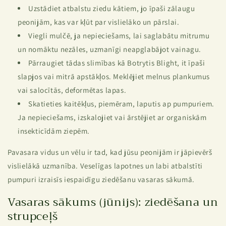
Uzstādiet atbalstu ziedu kātiem, jo ​​īpaši zālaugu
peonijām, kas var kļūt par vislielāko un pārslai.
Viegli mulčē, ja nepieciešams, lai saglabātu mitrumu
un nomāktu nezāles, uzmanīgi neapglabājot vainagu.
Pārraugiet tādas slimības kā Botrytis Blight, it īpaši
slapjos vai mitrā apstākļos. Meklējiet melnus plankumus
vai salocītās, deformētas lapas.
Skatieties kaitēkļus, piemēram, laputis ap pumpuriem.
Ja nepieciešams, izskalojiet vai ārstējiet ar organiskām
insekticīdām ziepēm.
Pavasara vidus un vēlu ir tad, kad jūsu peonijām ir jāpievērš
vislielākā uzmanība. Veselīgas lapotnes un labi atbalstīti
pumpuri izraisīs iespaidīgu ziedēšanu vasaras sākumā.
Vasaras sākums (jūnijs): ziedēšana un
strupceļš