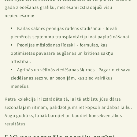
gada ziedēšanas grafiku, mēs esam izstrādājuši visu
nepieciešamo:
Kailas saknes peonijas rudens stādīšanai
- Ideāli
piemērots septembra transplantācijai vai paplašināšanai.
Peonijas mēslošanas līdzekļi
- formulas, kas
optimizētas pavasara augšanas un kritiena sakņu
attīstībai.
Agrīnās un vēlīnās ziedēšanas šķirnes
- Pagariniet savu
ziedēšanas sezonu ar peonijām, kas zied vairākus
mēnešus.
Katra kolekcija ir izstrādāta tā, lai tā atbilstu jūsu dārza
sezonālajam ritmam, palīdzot jums iet kopsolī ar dabas laiku.
Augu gudrāks, labāk barojiet un baudiet konsekventākus
rezultātus.