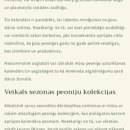
un plaukstošo izstādes vadītāju.
Šis kalendārs ir paredzēts, lai izņemtu minējumus no jūsu
dārza rutīnas. Neatkarīgi no tā, vai esat pieredzējis audzētājs
vai vienkārši sākat darboties, pēc konsekventa aprūpes cikla
nodrošina, ka jūsu peonijas gadu no gada paliek veselīgas,
bez slimībām un produktīvas.
Neaizmirstiet saglabāt vai izdrukāt mūsu
peoniju uzturēšanas
kalendārs
Un saglabājiet to kā ikmēneša atgādinājumu savā
dārza žurnālā.
Veikals sezonas peoniju kolekcijas
Atbalstiet savus sezonālos dārzkopības centienus ar mūsu ar
rokām atlasītajām peoniju kolekcijām, kas pielāgotas katram
aprūpes kalendāra posmam. Neatkarīgi no tā, vai vēlaties
stādīt jaunas šķirnes, barot esošās saknes vai plānot nākamā