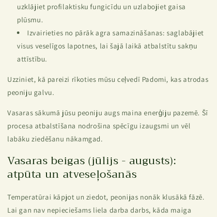
uzklājiet profilaktisku fungicīdu un uzlabojiet gaisa
plūsmu.
Izvairieties no pārāk agra samazināšanas: saglabājiet
visus veselīgos lapotnes, lai šajā laikā atbalstītu sakņu
attīstību.
Uzziniet, kā pareizi rīkoties mūsu ceļvedī
Padomi, kas atrodas
peoniju galvu.
Vasaras sākumā jūsu peoniju augs maina enerģiju pazemē. Šī
procesa atbalstīšana nodrošina spēcīgu izaugsmi un vēl
labāku ziedēšanu nākamgad.
Vasaras beigas (jūlijs - augusts):
atpūta un atveseļošanās
Temperatūrai kāpjot un ziedot, peonijas nonāk klusākā fāzē.
Lai gan nav nepieciešams liela darba darbs, kāda maiga