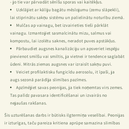
- jo tie var pārvadāt sēnīšu sporas vai kaitēkļus.
Uzklājiet ar kāliju bagātu mēslojumu (zemu slāpekli),
lai stiprinātu sakņu sistēmu un palielinātu noturību ziemā.
Mulčas ap vainagu, bet izvairieties tieši pārklāt
vainagu. Izmantojiet sasmalcinātu mizu, salmus vai
kompostu, lai izolētu saknes, neradot puves apstākļus.
Pārbaudiet augsnes kanalizāciju un apsveriet iespēju
pievienot smilšu vai smiltis, ja vietnei ir tendence saglabāt
ūdeni. Mitrās ziemas augsnes var izraisīt sakņu puvi.
Veiciet profilaktisku fungicīdu aerosolu, it īpaši, ja
augs sezonā parādīja slimības pazīmes.
Apzīmējiet savas peonijas, ja tiek noņemtas virs zemes.
Tas palīdz pavasara identificēšanai un izvairās no
nejaušas rakšanas.
Šis uzturēšanas darbs ir būtisks ilgtermiņa veselībai. Peonijas
ir izturīgas, taču pareiza kritiena aprūpe samazina slimības