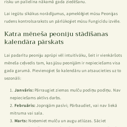
risku un palielina nākamā gada ziedēšanu.
Lai iegūtu sīkākus norādījumus, apmeklējiet mūsu
Peonijas
rudens kontrolsaraksts
un pārlūkojiet mūsu
Fungicīdu izvēle.
Katra mēneša peoniju stādīšanas
kalendāra pārskats
Lai padarītu peoniju aprūpi vēl intuitīvāku, šeit ir vienkāršots
mēneša ceļvedis tam, kas jūsu peonijām ir nepieciešams visa
gada garumā. Pievienojiet šo kalendāru un atsaucieties uz to
sezonāli:
Janvāris:
Pārraugiet ziemas mulču podiņu podiņu. Nav
nepieciešams aktīvs darbs.
Februāris:
Joprojām pasīvi; Pārbaudiet, vai nav liekā
mitruma vai sala.
Marts:
Noņemiet mulču un augu atlūzas. Sāciet