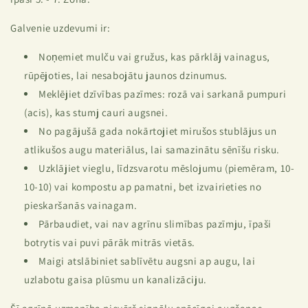
Galvenie uzdevumi ir:
Noņemiet mulču vai gružus, kas pārklāj vainagus,
rūpējoties, lai nesabojātu jaunos dzinumus.
Meklējiet dzīvības pazīmes: rozā vai sarkanā pumpuri
(acis), kas stumj cauri augsnei.
No pagājušā gada nokārtojiet mirušos stublājus un
atlikušos augu materiālus, lai samazinātu sēnīšu risku.
Uzklājiet vieglu, līdzsvarotu mēslojumu (piemēram, 10-
10-10) vai kompostu ap pamatni, bet izvairieties no
pieskaršanās vainagam.
Pārbaudiet, vai nav agrīnu slimības pazīmju, īpaši
botrytis vai puvi pārāk mitrās vietās.
Maigi atslābiniet sablīvētu augsni ap augu, lai
uzlabotu gaisa plūsmu un kanalizāciju.